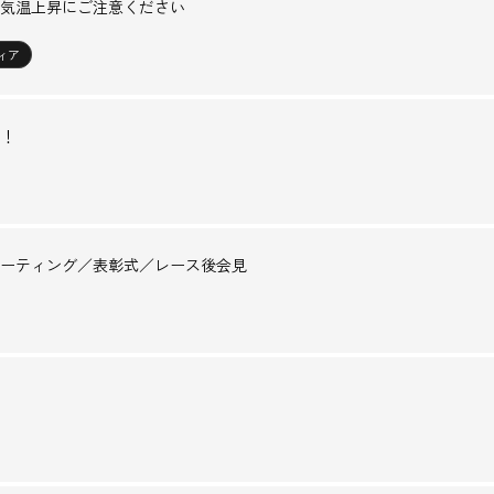
気温上昇にご注意ください
ィア
！
ーティング／表彰式／レース後会見